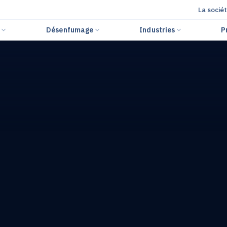
La socié
r
Désenfumage
Industries
P