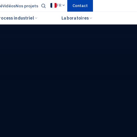
FR
té
Vidéos
Nos projets
Contact
rocess industriel
Laboratoires