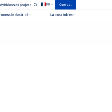
FR
té
Vidéos
Nos projets
Contact
rocess industriel
Laboratoires