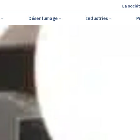
La socié
r
Désenfumage
Industries
P