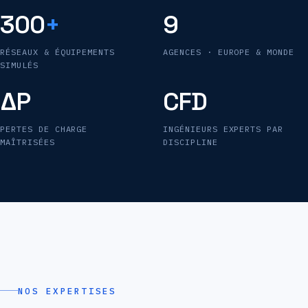
300
+
9
RÉSEAUX & ÉQUIPEMENTS
AGENCES · EUROPE & MONDE
SIMULÉS
ΔP
CFD
PERTES DE CHARGE
INGÉNIEURS EXPERTS PAR
MAÎTRISÉES
DISCIPLINE
NOS EXPERTISES