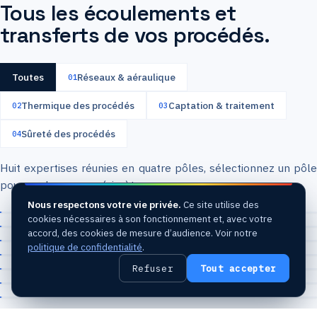
Tous les écoulements et
transferts de vos procédés.
Toutes
Réseaux & aéraulique
01
Thermique des procédés
Captation & traitement
02
03
Sûreté des procédés
04
Huit expertises réunies en quatre pôles, sélectionnez un pôle
pour explorer son périmètre.
Nous respectons votre vie privée.
Ce site utilise des
cookies nécessaires à son fonctionnement et, avec votre
accord, des cookies de mesure d’audience. Voir notre
politique de confidentialité
.
01 · RÉSEAUX & AÉRAULIQUE
Refuser
Tout accepter
01 · RÉSEAUX & AÉRAULIQUE
Pertes de charge & érosion
02 · THERMIQUE DES PROCÉDÉS
Dimensionnement de cheminée
02 · THERMIQUE DES PROCÉDÉS
Pertes linéaires et singulières : localiser les
Stockage thermique