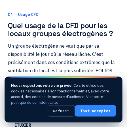
01 — Usage CFD
Quel usage de la CFD pour les
locaux groupes électrogènes ?
Un groupe électrogène ne vaut que par sa
disponibilité le jour où le réseau lâche. C'est
précisément dans ces conditions extrêmes que la
ventilation du local est la plus sollicitée. EOLIOS
sécurise ce maillon critique par la simulation CFD :
Nous respectons votre vie privée.
Ce site utilise des
nous démontrons, avant la mise en service, que le
cookies nécessaires à son fonctionnement et, avec votre
refroidissement moteur, l'air de combustion et
accord, des cookies de mesure d’audience. Voir notre
politique de confidentialité
.
l'évacuation des fumées tiennent leurs objectifs.
Refuser
Tout accepter
ÉTUDIER