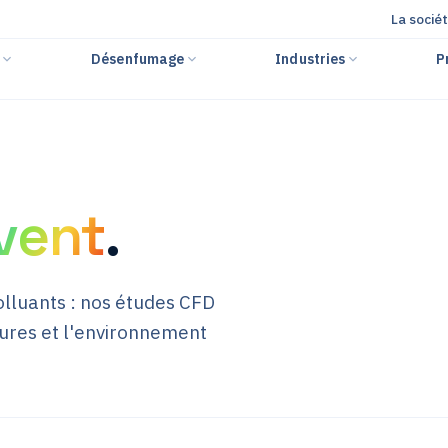
La socié
r
Désenfumage
Industries
P
 vent
.
olluants : nos études CFD
ctures et l'environnement