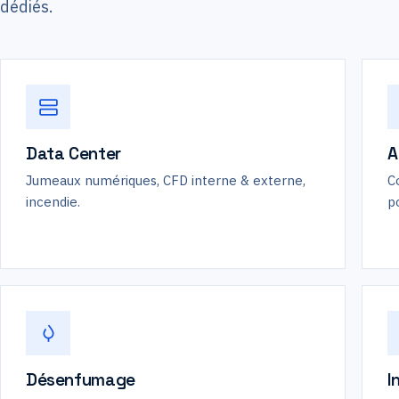
dédiés.
Data Center
A
Jumeaux numériques, CFD interne & externe,
C
incendie.
p
Désenfumage
I