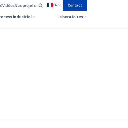
FR
té
Vidéos
Nos projets
Contact
rocess industriel
Laboratoires