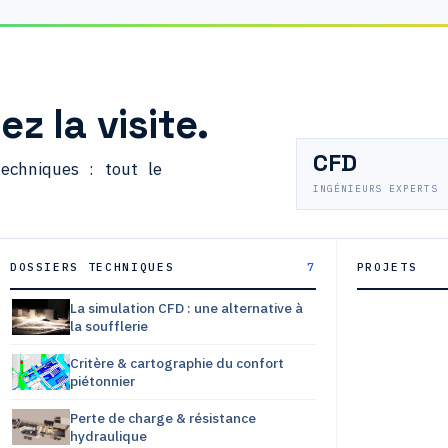
ez la visite.
CFD
techniques : tout le
INGÉNIEURS EXPERTS
Impact du 
Impact du 
tour IGH —
DOSSIERS TECHNIQUES
7
PROJETS
Impacts du
centrale so
Cascades,
IGH — Tour
Maîtrise de
CFD
Paris
d'air — Gar
La simulation CFD : une alternative à
la soufflerie
Critère & cartographie du confort
piétonnier
Perte de charge & résistance
hydraulique