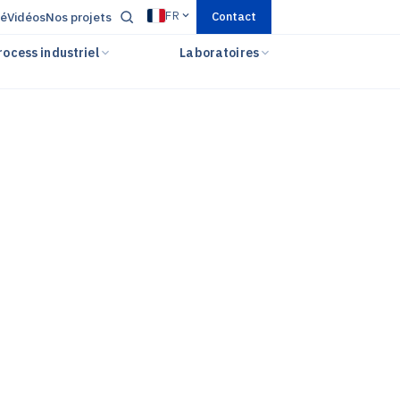
FR
té
Vidéos
Nos projets
Contact
rocess industriel
Laboratoires