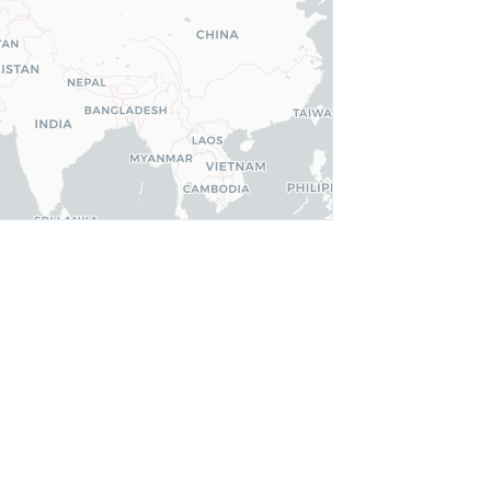
Galerie de
Paléontologie — MNHN
Chambre