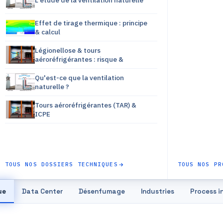
L'étude de la ventilation naturelle
Effet de tirage thermique : principe
& calcul
Légionellose & tours
aéroréfrigérantes : risque &
Qu'est-ce que la ventilation
naturelle ?
Tours aéroréfrigérantes (TAR) &
ICPE
TOUS NOS DOSSIERS TECHNIQUES
TOUS NOS PR
ue
Data Center
Désenfumage
Industries
Process i