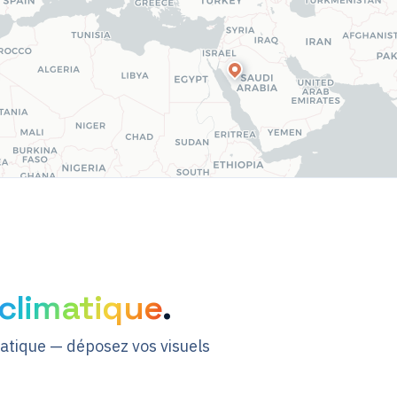
climatique
.
matique — déposez vos visuels
Entrepôt
Sharaan by Jean
Nouvel
Prototype — Cheminée