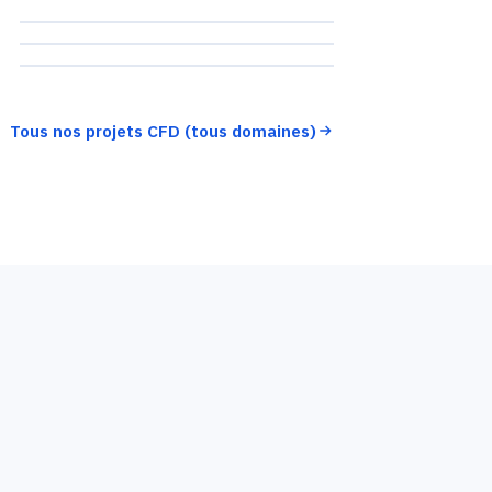
Froide — Leipzig
Confort sous
verrière — Atrium
MUSÉE
CHAMBRE FROIDE
ATRIUM · 🔒
Tous nos projets CFD (tous domaines)