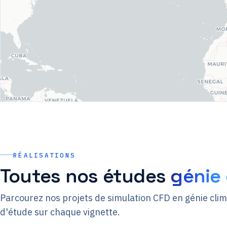
RÉALISATIONS
Toutes nos études
génie 
Parcourez nos projets de simulation CFD en génie cli
Centre
Génie
d'étude sur chaque vignette.
Aquatique — Hauts-de-
climatique — 
Seine
médical
Usine