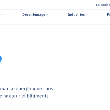
La socié
r
Désenfumage
Industries
P
e
ormance énergétique : nos
de hauteur et bâtiments