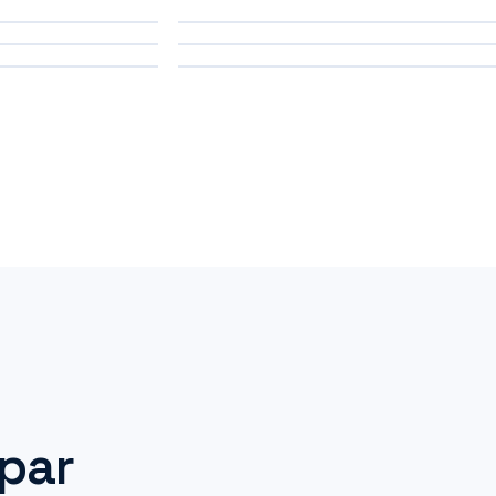
ue — CVC
de ventilation naturelle
Chambre
ienne
froide — Ressuage
HÔTEL
VENTILATION NATURELLE
CHAMBRE FROIDE
 par