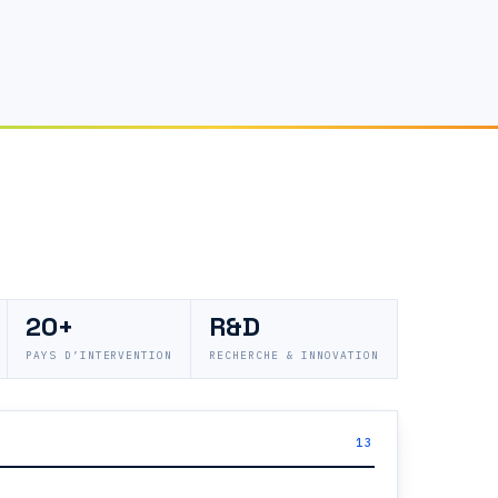
20+
R&D
PAYS D’INTERVENTION
RECHERCHE & INNOVATION
isports de
ipzig | Génie
13
 &
y — Accor
essuage |
ion — usine
atique
tique