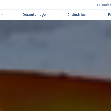
La socié
r
Désenfumage
Industries
P