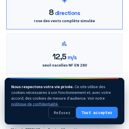
8
directions
rose des vents complète simulée
12,5
m/s
seuil nacelles NF EN 280
Nous respectons votre vie privée.
Ce site utilise des
cookies nécessaires à son fonctionnement et, avec votre
accord, des cookies de mesure d’audience. Voir notre
~250
h/an
politique de confidentialité
.
indisponibilité estimée des nacelles
Refuser
Tout accepter