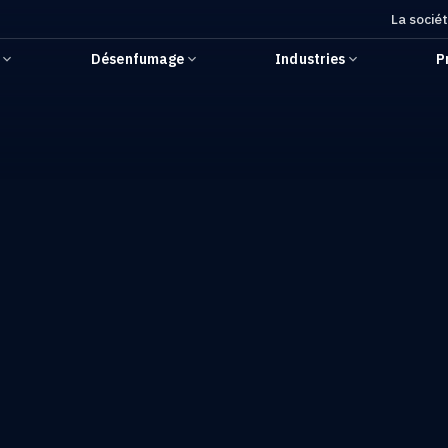
La socié
r
Désenfumage
Industries
P