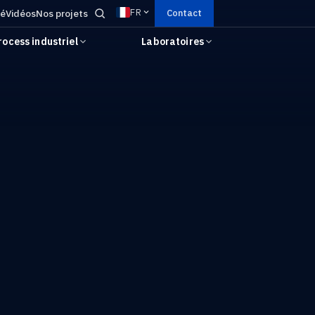
FR
té
Vidéos
Nos projets
Contact
rocess industriel
Laboratoires